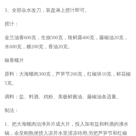
3、全部氽水改刀，装盘淋上捞汁即可。
捞汁：
金兰油膏600克，生抽500克，辣鲜露400克，藤椒油20克，
水600克，糖200克，香油20克。
椒香螺片
原料：大海螺肉300克，芦笋节200克，红椒块10克，鲜花椒
5克。
调料：盐、料酒、鸡粉、美极鲜酱油、藤椒油各适量。
制法：
1、把大海螺肉治净并片成大片，投入加有盐和料酒的沸水
锅，汆至刚熟便捞入凉开水里浸凉待用;另把芦笋节和红椒