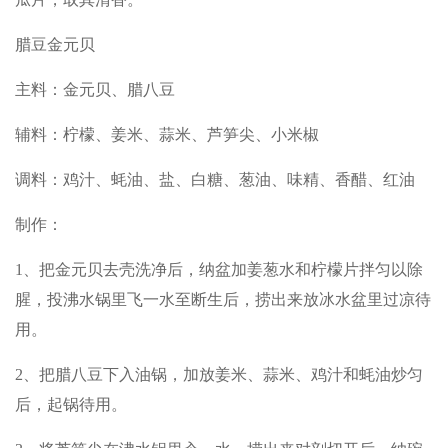
腊豆金元贝
主料：金元贝、腊八豆
辅料：柠檬、姜米、蒜米、芦笋尖、小米椒
调料：鸡汁、蚝油、盐、白糖、葱油、味精、香醋、红油
制作：
1、把金元贝去壳洗净后，纳盆加姜葱水和柠檬片拌匀以除
腥，投沸水锅里飞一水至断生后，捞出来放冰水盆里过凉待
用。
2、把腊八豆下入油锅，加放姜米、蒜米、鸡汁和蚝油炒匀
后，起锅待用。