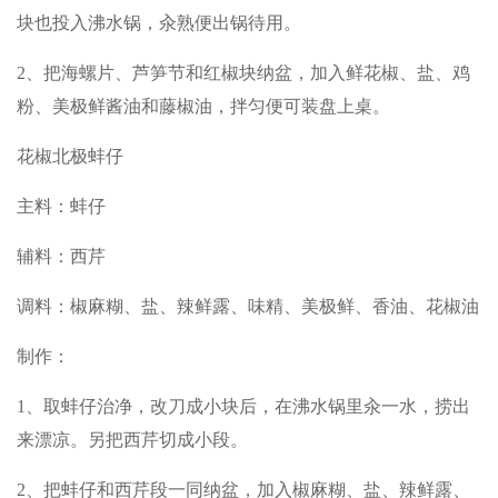
块也投入沸水锅，汆熟便出锅待用。
2、把海螺片、芦笋节和红椒块纳盆，加入鲜花椒、盐、鸡
粉、美极鲜酱油和藤椒油，拌匀便可装盘上桌。
花椒北极蚌仔
主料：蚌仔
辅料：西芹
调料：椒麻糊、盐、辣鲜露、味精、美极鲜、香油、花椒油
制作：
1、取蚌仔治净，改刀成小块后，在沸水锅里汆一水，捞出
来漂凉。另把西芹切成小段。
2、把蚌仔和西芹段一同纳盆，加入椒麻糊、盐、辣鲜露、