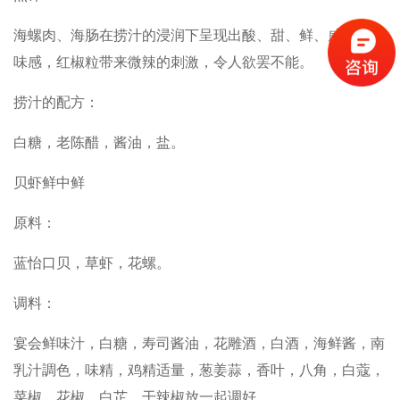
海螺肉、海肠在捞汁的浸润下呈现出酸、甜、鲜、咸的复合
味感，红椒粒带来微辣的刺激，令人欲罢不能。
捞汁的配方：
白糖，老陈醋，酱油，盐。
贝虾鲜中鲜
原料：
蓝怡口贝，草虾，花螺。
调料：
宴会鲜味汁，白糖，寿司酱油，花雕酒，白酒，海鲜酱，南
乳汁調色，味精，鸡精适量，葱姜蒜，香叶，八角，白蔻，
菜椒，花椒，白芷，干辣椒放一起调好。