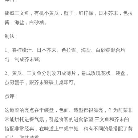
挪威三文鱼，有机小黄瓜，蟹子，鲜柠檬，日本芥末，色拉
酱，海盐，白砂糖。
制法：
1、将柠檬汁、日本芥末、色拉酱、海盐、白砂糖混合均
匀，制成芥末酱;
2、黄瓜、三文鱼分别改刀成薄片，卷成玫瑰花状，装盘，
点缀蟹子，跟芥末酱碟上桌即可。
点评：
这道菜的亮点在于装盘，色面、造型都很漂亮，作为前菜非
常能烘托进餐气氛，引起食客的进食欲望;三文鱼和芥末的
搭配非常经典，在味道上中规中矩，稍有不同的是搭配了黄
瓜片，取其清香。