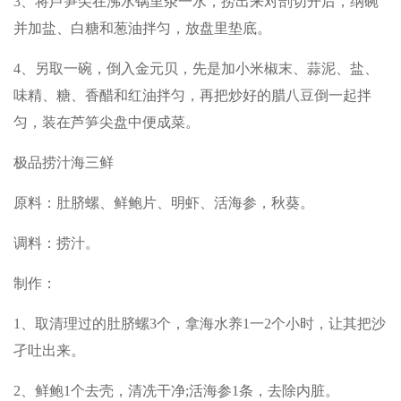
3、将芦笋尖在沸水锅里汆一水，捞出来对剖切开后，纳碗
并加盐、白糖和葱油拌匀，放盘里垫底。
4、另取一碗，倒入金元贝，先是加小米椒末、蒜泥、盐、
味精、糖、香醋和红油拌匀，再把炒好的腊八豆倒一起拌
匀，装在芦笋尖盘中便成菜。
极品捞汁海三鲜
原料：肚脐螺、鲜鲍片、明虾、活海参，秋葵。
调料：捞汁。
制作：
1、取清理过的肚脐螺3个，拿海水养1一2个小时，让其把沙
孑吐出来。
2、鲜鲍1个去壳，清冼干净;活海参1条，去除内脏。