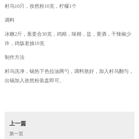
籽乌10只，孜然粉10克，柠檬1个
调料
冰糖2斤，葱姜合30克，鸡精，味精，盐，黄酒，干辣椒少
许，鸡饭老抽10克
制作方法
籽乌洗净，锅热下色拉油两勺，调料熬好，加入籽乌翻匀，
出锅加入孜然粉装盘即可。
上一篇
第一页